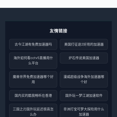
友情链接
古今江湖有免费加速器吗
美国打征途2好用的加速器
海外如何看cctv5直播用什
炉石传说美国加速器
么平台
魔兽世界免费加速器哪个好
漫威超级战争海外加速器哪
用
个好
国内买的酷我畅听在香港
国外玩一梦江湖加速软件
三国之刃国外玩延迟很高怎
非洲打宝可梦大探险用什么
么办
加速器