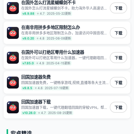
第三方对数据进行窃取和监听
在国外怎么打流星蝴蝶剑不卡
在国外怎么打流星蝴蝶剑不卡，助力海外华人高速访问
下载
国内网络，快速开启国内各直播平台,解决国内视频、音
v8.9.88
⭐ 4.7
2025-05-22更新
乐卡顿问题；更能加速海量国服游戏，超低延迟稳定不
掉线,畅享国内网络！
在南非用拼多多地区限制怎么办
在南非用拼多多地区限制怎么办，加速访问中国音视频
下载
和网站，专业回国加速器，帮你加速访问优酷、bilibili、
v9.0.20
⭐ 4.8
2025-06-08更新
腾讯视频、爱奇艺等，加速国服游戏，例如原神、阴阳
师、和平精英、使命召唤、天涯明月刀、一梦江湖、幻
书启示录、明日方舟、战双帕弥什、sky光·遇、另一个
在国外可以打绝区零用什么加速器
伊甸园等国内各种服务,回国加速器致力于帮助海外华人
在国外可以打绝区零用什么加速器，一键代理翻墙回国
下载
和留学生、港澳台地区用户提供最好的回国游戏和音乐
的穿梭VPN，帮助海外华人留学生及港澳台地区用户破
v7.85.0
⭐ 4.9
2025-04-15更新
视频加速服务，可以在海外或港澳台地区流畅加速国服
除地区版权限制问题，一键降低游戏延迟，加速访问中
游戏和音视频服务，提供专业稳定的全球回国线路和游
国网站、游戏及应用。
戏加速专线。能加速访问优酷、爱奇艺、腾讯视频、B
回国加速器免费
站、芒果TV、西瓜视频、QQ音乐、网易云音乐、酷狗
音乐、YY等主流网站应用解除限制，带你穿梭加速回
回国加速器免费，一键畅享游戏,视频,直播等各大主流
下载
国。目前已有上百万用户，用户整体好评95%以上，一
App应用,视频加载极速不卡顿。人在海外听歌,玩国服游
v9.8.5
⭐ 4.6
2025-07-19更新
对一在线客服支持，保障你的使用体验。
戏 简单易用。
回国加速器下载
回国加速器下载，一键代理翻墙回国的穿梭VPN，帮助
下载
海外华人留学生及港澳台地区用户破除地区版权限制问
v10.28.0
⭐ 4.7
2025-08-25更新
题，一键降低游戏延迟，加速访问中国网站、游戏及应
用。
安卓精选