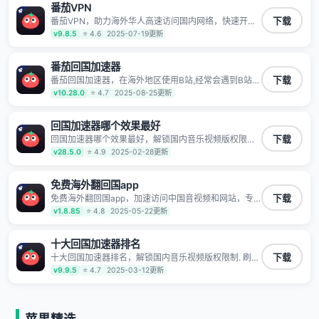
番茄VPN
TV、西瓜视频、QQ音乐、网易云音乐、酷狗音乐、YY
等主流网站应用解除限制，带你穿梭加速回国。目前已
番茄VPN，助力海外华人高速访问国内网络，快速开启
下载
有上百万用户，用户整体好评95%以上，一对一在线客
国内各直播平台,解决国内视频、音乐卡顿问题；更能加
v9.8.5
⭐ 4.6
2025-07-19更新
服支持，保障你的使用体验。
速海量国服游戏，超低延迟稳定不掉线,畅享国内网络！
番茄回国加速器
番茄回国加速器，在海外地区使用B站,经常会遇到B站地
下载
区版权限制/网络IP屏蔽,缓冲卡顿等问题,使用我们的哔
v10.28.0
⭐ 4.7
2025-08-25更新
哩哔哩专用回国VPN,可加速解决各类网络问题,一键网络
回国,全球智能专线为您提供最优线路,一对一技术客服
7*24小时服务。
回国加速器哪个效果最好
回国加速器哪个效果最好，解锁国内音乐视频版权限制.
下载
刷剧不卡，高清秒开. 有效降低国服游戏延迟. 提升国内
v28.5.0
⭐ 4.9
2025-02-28更新
主流应用访问速度 ; 独创加速黑科技 · 海量边缘. 动态多
线. 智能流控。
免费海外翻回国app
免费海外翻回国app，加速访问中国音视频和网站，专
下载
业回国加速器，帮你加速访问优酷、bilibili、腾讯视频、
v1.8.85
⭐ 4.8
2025-05-22更新
爱奇艺等，加速国服游戏，例如原神、阴阳师、和平精
英、使命召唤、天涯明月刀、一梦江湖、幻书启示录、
明日方舟、战双帕弥什、sky光·遇、另一个伊甸园等国
十大回国加速器排名
内各种服务,回国加速器致力于帮助海外华人和留学生、
十大回国加速器排名，解锁国内音乐视频版权限制. 刷剧
下载
港澳台地区用户提供最好的回国游戏和音乐视频加速服
不卡，高清秒开. 有效降低国服游戏延迟. 提升国内主流
v9.9.5
⭐ 4.7
2025-03-12更新
务，可以在海外或港澳台地区流畅加速国服游戏和音视
应用访问速度 ; 独创加速黑科技 · 海量边缘. 动态多线. 智
频服务，提供专业稳定的全球回国线路和游戏加速专
能流控。
线。能加速访问优酷、爱奇艺、腾讯视频、B站、芒果
TV、西瓜视频、QQ音乐、网易云音乐、酷狗音乐、YY
等主流网站应用解除限制，带你穿梭加速回国。目前已
苹果精选