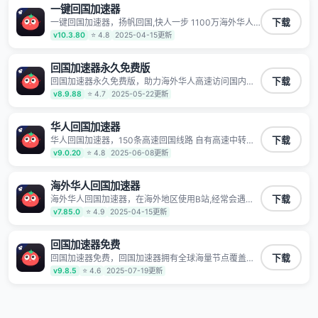
一键回国加速器
一键回国加速器，扬帆回国,快人一步 1100万海外华人
下载
都在用的音乐视频回国加速器 Android iOS Windows
v10.3.80
⭐ 4.8
2025-04-15更新
Mac TV VIP 支持多种加速场景 了解更多 看视频 全球高
速通道搭配第三方CDN节点,解锁加速腾讯视频、爱奇
艺、哔哩哔哩和优酷视频,在国外也能畅快追剧!
回国加速器永久免费版
回国加速器永久免费版，助力海外华人高速访问国内网
下载
络，快速开启国内各直播平台,解决国内视频、音乐卡顿
v8.9.88
⭐ 4.7
2025-05-22更新
问题；更能加速海量国服游戏，超低延迟稳定不掉线,畅
享国内网络！
华人回国加速器
华人回国加速器，150条高速回国线路 自有高速中转节
下载
点 无需注册 一键连接 提供高速线路 应用内直达视频音
v9.0.20
⭐ 4.8
2025-06-08更新
乐app,快人一步 应用模式 App互不干扰 不间断的隐私保
护 数据加密 隐私保护 保持高速同时确保数据不泄露 阻
止第三方对数据进行窃取和监听
海外华人回国加速器
海外华人回国加速器，在海外地区使用B站,经常会遇到B
下载
站地区版权限制/网络IP屏蔽,缓冲卡顿等问题,使用我们
v7.85.0
⭐ 4.9
2025-04-15更新
的哔哩哔哩专用回国VPN,可加速解决各类网络问题,一键
网络回国,全球智能专线为您提供最优线路,一对一技术客
服7*24小时服务。
回国加速器免费
回国加速器免费，回国加速器拥有全球海量节点覆盖，
下载
运营商专线不卡顿超稳定，专为海外华人和留学生打
v9.8.5
⭐ 4.6
2025-07-19更新
造，帮助海外华人免除地域限制，随时高速稳定低延迟
玩国服游戏、观看高清视频、听高品质音乐。