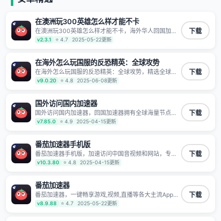
在澳洲玩300英雄怎么样才能不卡
在澳洲玩300英雄怎么样才能不卡，海外华人回国加速
下载
器,为境外华人解决海外怎么听歌?海外怎么看剧?海外怎
v2.3.1
⭐ 4.7
2025-05-22更新
么玩游戏不卡等境外难题,全球回国稳定国内节点,专业、
流畅加速让海外党们一键轻松回国,简单好用
在海外怎么玩国服的反恐精英：全球攻势
在海外怎么玩国服的反恐精英：全球攻势，精选全球好
下载
物针对海外华人、留学生和海外出差用户打造的一款高
v9.0.20
⭐ 4.8
2025-06-08更新
质量专属回国加速器,只要身处海外即可一键加速畅享国
内网络:追剧听歌、影音娱乐、游戏电竞、赛事直播、商
务办公、炒股等多场景的应用及网络加速
国外访问国内加速器
国外访问国内加速器，回国加速器拥有全球海量节点覆
下载
盖，运营商专线不卡顿超稳定，专为海外华人和留学生
v7.85.0
⭐ 4.9
2025-04-15更新
打造，帮助海外华人免除地域限制，随时高速稳定低延
迟玩国服游戏、观看高清视频、听高品质音乐。
番茄加速器手机版
番茄加速器手机版，加速访问中国音视频和网站，专业
下载
回国加速器，帮你加速访问优酷、bilibili、腾讯视频、爱
v10.3.80
⭐ 4.8
2025-04-15更新
奇艺等，加速国服游戏，例如原神、阴阳师、和平精
英、使命召唤、天涯明月刀、一梦江湖、幻书启示录、
明日方舟、战双帕弥什、sky光·遇、另一个伊甸园等国
番茄加速器
内各种服务,回国加速器致力于帮助海外华人和留学生、
番茄加速器，一键畅享游戏,视频,直播等各大主流App应
下载
港澳台地区用户提供最好的回国游戏和音乐视频加速服
用,视频加载极速不卡顿。人在海外听歌,玩国服游戏 简
v8.9.88
⭐ 4.7
2025-05-22更新
务，可以在海外或港澳台地区流畅加速国服游戏和音视
单易用。
频服务，提供专业稳定的全球回国线路和游戏加速专
线。能加速访问优酷、爱奇艺、腾讯视频、B站、芒果