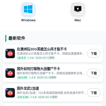
Windows
Mac
最新软件
在澳洲玩300英雄怎么样才能不卡
在澳洲玩300英雄怎么样才能不卡，回国加速器拥有全
下载
球海量节点覆盖，运营商专线不卡顿超稳定，专为海外
v8.9.5
⭐ 4.8
2025-03-12更新
华人和留学生打造，帮助海外华人免除地域限制，随时
高速稳定低延迟玩国服游戏、观看高清视频、听高品质
音乐。
国外如何打植物大战僵尸不卡
国外如何打植物大战僵尸不卡，回国加速器拥有全球海
下载
量节点覆盖，运营商专线不卡顿超稳定，专为海外华人
v8.0.45
⭐ 4.9
2025-02-28更新
和留学生打造，帮助海外华人免除地域限制，随时高速
稳定低延迟玩国服游戏、观看高清视频、听高品质音
乐。
国外龙武2加速
国外龙武2加速，150条高速回国线路 自有高速中转节点
下载
无需注册 一键连接 提供高速线路 应用内直达视频音乐
v10.3.80
⭐ 4.8
2025-04-15更新
app,快人一步 应用模式 App互不干扰 不间断的隐私保护
数据加密 隐私保护 保持高速同时确保数据不泄露 阻止