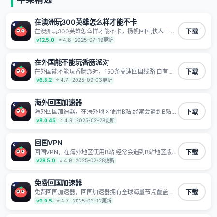
有上百万用户，用户整体好评95%以上，一对一在线客
服支持，保障你的使用体验。
在澳洲玩300英雄怎么样才能不卡
在澳洲玩300英雄怎么样才能不卡，扬帆回国,快人一步
下载
1100万海外华人都在用的音乐视频回国加速器 Android
v12.5.0
⭐ 4.8
2025-07-19更新
iOS Windows Mac TV VIP 支持多种加速场景 了解更多
看视频 全球高速通道搭配第三方CDN节点,解锁加速腾
讯视频、爱奇艺、哔哩哔哩和优酷视频,在国外也能畅快
在外国能不能玩香肠派对
追剧!
在外国能不能玩香肠派对，150条高速回国线路 自有高
下载
速中转节点 无需注册 一键连接 提供高速线路 应用内直
v6.8.2
⭐ 4.7
2025-09-03更新
达视频音乐app,快人一步 应用模式 App互不干扰 不间断
的隐私保护 数据加密 隐私保护 保持高速同时确保数据
不泄露 阻止第三方对数据进行窃取和监听
海外回国加速器
海外回国加速器，在海外地区使用B站,经常会遇到B站地
下载
区版权限制/网络IP屏蔽,缓冲卡顿等问题,使用我们的哔
v8.0.45
⭐ 4.9
2025-02-28更新
哩哔哩专用回国VPN,可加速解决各类网络问题,一键网络
回国,全球智能专线为您提供最优线路,一对一技术客服
7*24小时服务。
回国VPN
回国VPN，在海外地区使用B站,经常会遇到B站地区版权
下载
限制/网络IP屏蔽,缓冲卡顿等问题,使用我们的哔哩哔哩
v28.5.0
⭐ 4.9
2025-02-28更新
专用回国VPN,可加速解决各类网络问题,一键网络回国,
全球智能专线为您提供最优线路,一对一技术客服7*24小
时服务。
免费回国加速器
免费回国加速器，回国加速器拥有全球海量节点覆盖，
下载
运营商专线不卡顿超稳定，专为海外华人和留学生打
v9.9.5
⭐ 4.7
2025-03-12更新
造，帮助海外华人免除地域限制，随时高速稳定低延迟
玩国服游戏、观看高清视频、听高品质音乐。